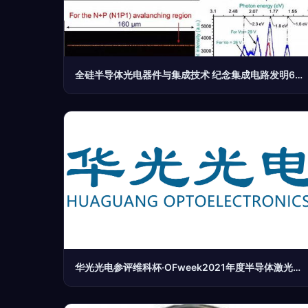
全硅半导体光电器件与集成技术 纪念集成电路发明60年的光电子革命
华光光电参评维科杯·OFweek2021年度半导体激光器技术创新奖