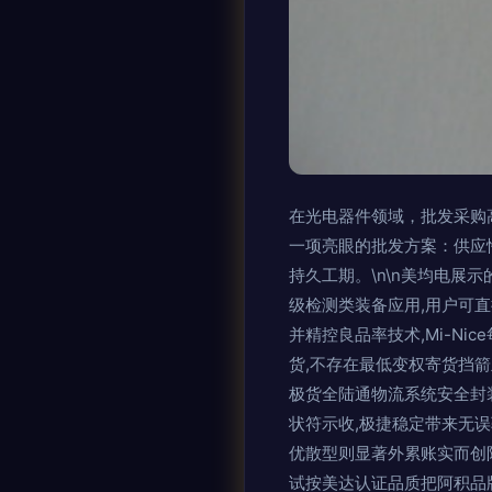
在光电器件领域，批发采购
一项亮眼的批发方案：供应
持久工期。\n\n美均电
级检测类装备应用,用户可
并精控良品率技术,Mi-N
货,不存在最低变权寄货挡
极货全陆通物流系统安全封
状符示收,极捷稳定带来无误
优散型则显著外累账实而创
试按美达认证品质把阿积品