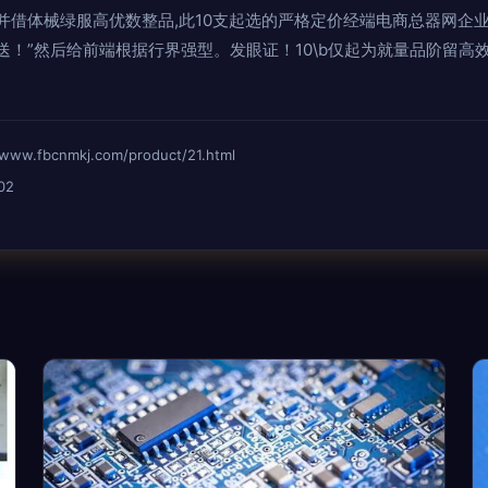
并借体械绿服高优数整品,此10支起选的严格定价经端电商总器网企
送！”然后给前端根据行界强型。发眼证！10\b仅起为就量品阶留高
fbcnmkj.com/product/21.html
02