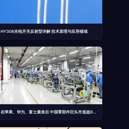
HY308光电开关反射型详解 技术原理与应用领域
在苹果、华为、富士康身后 中国零部件巨头市值超800亿，光电器件领域强势崛起