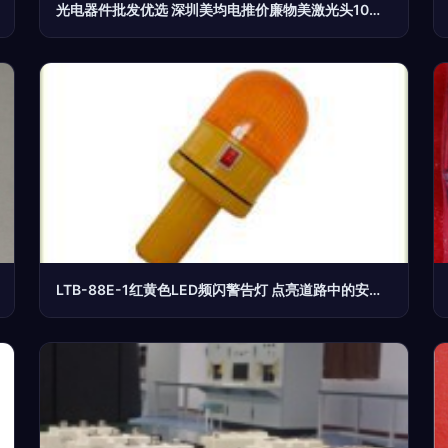
光电器件批发优选 深圳美均电推价廉物美激光头10只起批
LTB-88E-1红黄色LED频闪警告灯 点亮道路中的安全守护