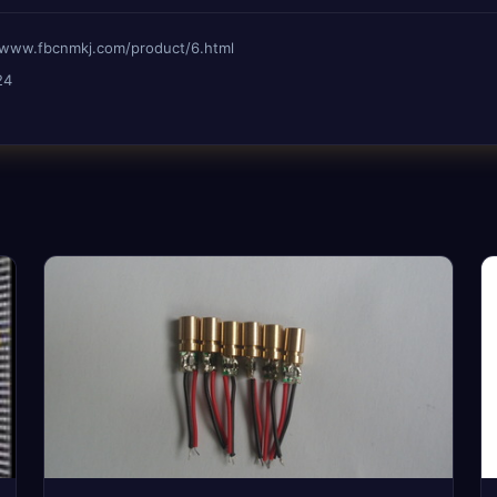
fbcnmkj.com/product/6.html
24